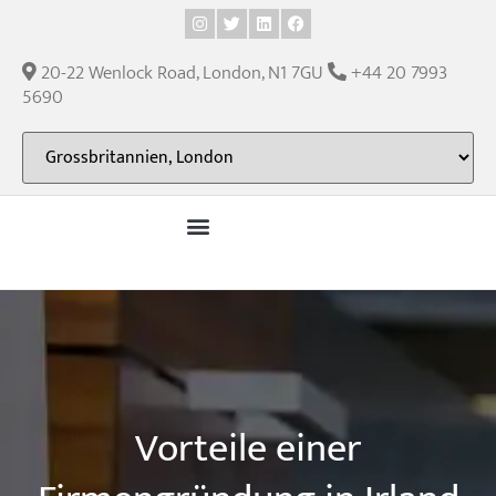
Inhalt
springen
20-22 Wenlock Road, London, N1 7GU
+44 20 7993
5690
Vorteile einer