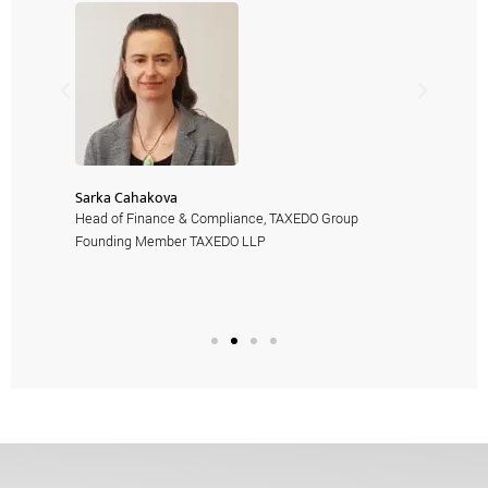
Sarka Cahakova
He
Head of Finance & Compliance, TAXEDO Group
Leg
re
Founding Member TAXEDO LLP
Me