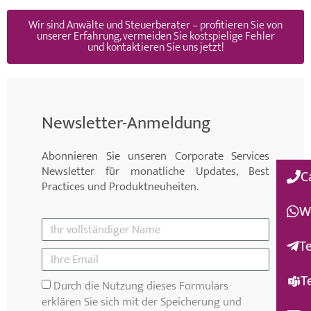
Wir sind Anwälte und Steuerberater – profitieren Sie von
unserer Erfahrung, vermeiden Sie kostspielige Fehler
und kontaktieren Sie uns jetzt!
Newsletter-Anmeldung
Abonnieren Sie unseren Corporate Services
Newsletter für monatliche Updates, Best
C
Practices und Produktneuheiten.
W
T
T
Durch die Nutzung dieses Formulars
erklären Sie sich mit der Speicherung und