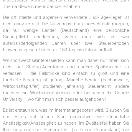
interessieren, können Sie auf unserer speziellen Website zum
Thema Steuern mehr darüber erfahren.
Die oft zitierte und allgemein verwendete „183-Tage-Regel“ ist
nicht ganz korrekt. Die Nutzung ist nur eingeschränkt möglich,
da nur wenige Länder (Deutschland) eine persönliche
Steuerpflicht anerkennen, wenn man sich in zwei
aufeinanderfolgenden Jahren über zwei Steuerperioden
hinweg insgesamt mehr als 183 Tage im Inland aufhält.
Wohnortwechselinteressierten kann man daher nur raten, sich
nicht auf Startup-Agenturen und andere Spaßmacher zu
verlassen – die Fallstricke sind einfach zu groß und eine
fundierte Beratung ist gefragt. Manche Berater (Fachanwälte,
Wirtschaftsprüfer) studieren jahrelang Steuerrecht, andere
machen ein Wochenendseminar oder besuchen die Google
University – wo fühlt man sich besser aufgehoben?
Es ist erstaunlich, was im Internet angeboten wird. Glauben Sie
uns – es hat keinen Sinn, nirgendwo eine steuerliche
Ansässigkeit/Ansässigkeit zu haben. Im Zweifelsfall haben Sie
Ihre ursprüngliche Steuerpflicht (in Ihrem Geburtsland) nie