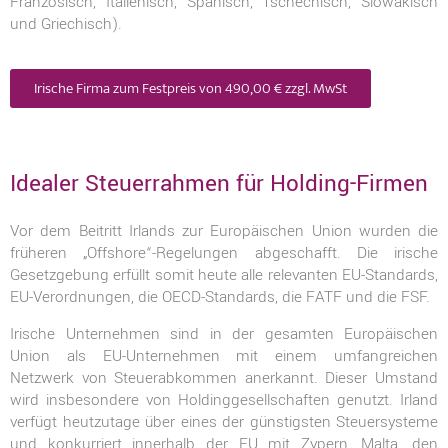
Französisch, Italienisch, Spanisch, Tschechisch, Slowakisch
und Griechisch).
Irische Firma zum Festpreis von 490,00 € zzgl. MwSt
Idealer Steuerrahmen für Holding-Firmen
Vor dem Beitritt Irlands zur Europäischen Union wurden die
früheren „Offshore“-Regelungen abgeschafft. Die irische
Gesetzgebung erfüllt somit heute alle relevanten EU-Standards,
EU-Verordnungen, die OECD-Standards, die FATF und die FSF.
Irische Unternehmen sind in der gesamten Europäischen
Union als EU-Unternehmen mit einem umfangreichen
Netzwerk von Steuerabkommen anerkannt. Dieser Umstand
wird insbesondere von Holdinggesellschaften genutzt. Irland
verfügt heutzutage über eines der günstigsten Steuersysteme
und konkurriert innerhalb der EU mit Zypern, Malta, den