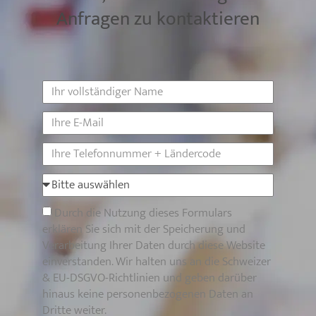
Anfragen zu kontaktieren
Durch die Nutzung dieses Formulars
erklären Sie sich mit der Speicherung und
Verarbeitung Ihrer Daten durch diese Website
einverstanden. Wir halten uns an die Schweizer
& EU-DSGVO-Richtlinien und geben darüber
hinaus keine personenbezogenen Daten an
Dritte weiter.